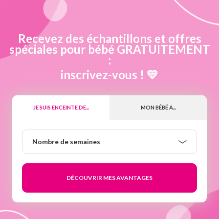
Recevez des échantillons et offres
spéciales pour bébé GRATUITEMENT
:
inscrivez-vous ! 💛
JE SUIS ENCEINTE DE...
MON BÉBÉ A...
Nombre
Nombre de semaines
de
semaines