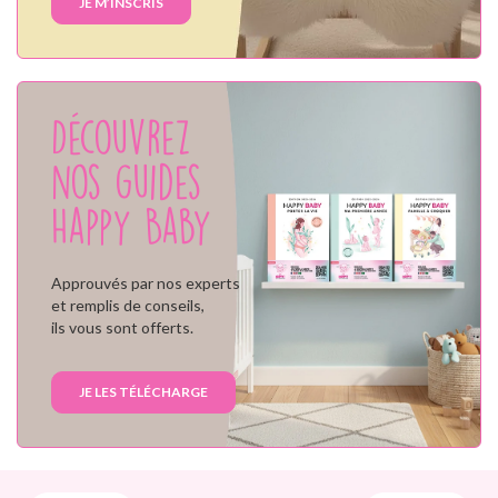
JE M’INSCRIS
Découvrez
nos guides
Happy Baby
Approuvés par nos experts
et remplis de conseils,
ils vous sont offerts.
JE LES TÉLÉCHARGE