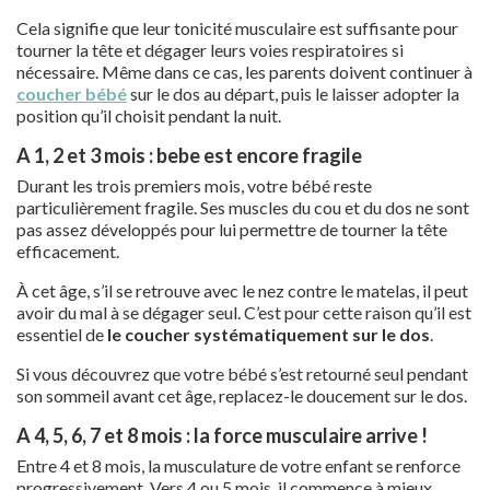
Cela signifie que leur tonicité musculaire est suffisante pour
tourner la tête et dégager leurs voies respiratoires si
nécessaire. Même dans ce cas, les parents doivent continuer à
coucher bébé
sur le dos au départ, puis le laisser adopter la
position qu’il choisit pendant la nuit.
A 1, 2 et 3 mois : bebe est encore fragile
Durant les trois premiers mois, votre bébé reste
particulièrement fragile. Ses muscles du cou et du dos ne sont
pas assez développés pour lui permettre de tourner la tête
efficacement.
À cet âge, s’il se retrouve avec le nez contre le matelas, il peut
avoir du mal à se dégager seul. C’est pour cette raison qu’il est
essentiel de
le coucher systématiquement sur le dos
.
Si vous découvrez que votre bébé s’est retourné seul pendant
son sommeil avant cet âge, replacez-le doucement sur le dos.
A 4, 5, 6, 7 et 8 mois : la force musculaire arrive !
Entre 4 et 8 mois, la musculature de votre enfant se renforce
progressivement. Vers 4 ou 5 mois, il commence à mieux