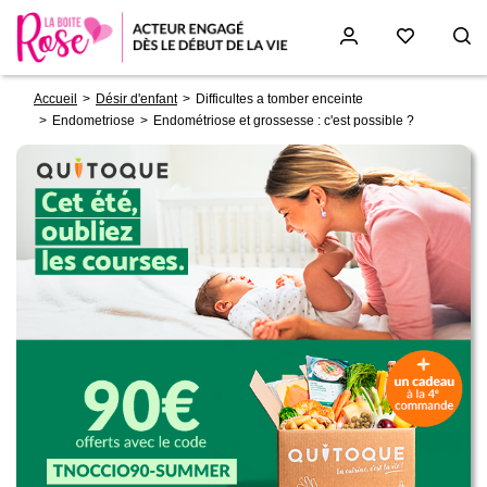
Fil
Aller
Accueil
Désir d'enfant
Difficultes a tomber enceinte
d'Ariane
au
Endometriose
Endométriose et grossesse : c'est possible ?
contenu
principal