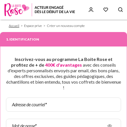
Fil
Aller
Accueil
Espace prive
Créer un nouveau compte
d'Ariane
au
contenu
1. IDENTIFICATION
principal
Inscrivez-vous au programme La Boite Rose et
profitez de + de
400€ d'avantages
avec des conseils
d'experts personnalisés envoyés par email, des bons plans,
des offres exclusives, des guides pédagogiques, des
échantillons et bien entendu, tous vos coffrets de bienvenue
!