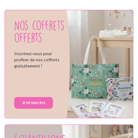
Nos coffrets
offerts
Inscrivez-vous pour
profiter de nos coffrets
gratuitement !
JE M'INSCRIS