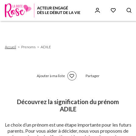
Aller
au
contenu
principal
Fil
Accueil
Prenoms
ADILE
d'Ariane
Ajouter à ma liste
Partager
Découvrez la signification du prénom
ADILE
Le choix d’un prénom est une étape importante pour les futurs
parents. Pour vous aider à décider, nous vous proposons de