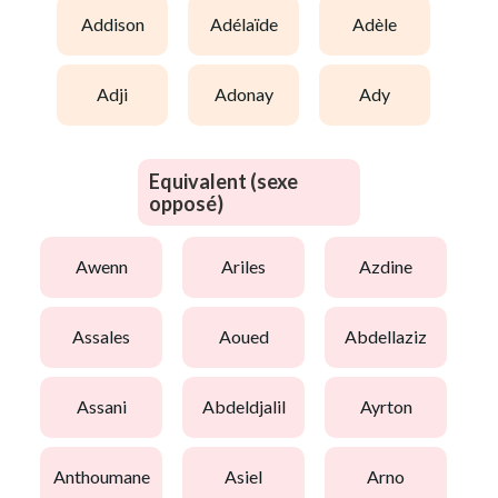
addison
adélaïde
adèle
adji
adonay
ady
Equivalent (sexe
opposé)
awenn
ariles
azdine
assales
aoued
abdellaziz
assani
abdeldjalil
ayrton
anthoumane
asiel
arno