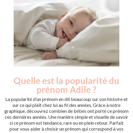
Quelle est la popularité du
Nouveaux-
Année
nés
prénom Adile ?
1988
4
1991
4
La popularité d’un prénom en dit beaucoup sur son histoire et
2000
5
sur ce qui plaît chez lui au fil des années. Grâce à notre
graphique, découvrez combien de bébés ont porté ce prénom
2007
3
ces dernières années. Une manière simple et visuelle de savoir
Popularité du
si ce prénom est tendance, rare ou en plein retour. Parfait
prénom Adile par
pour vous aider à choisir un prénom qui correspond à vos
année