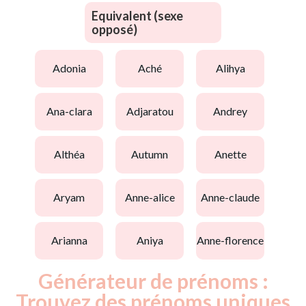
Equivalent (sexe
opposé)
adonia
aché
alihya
ana-clara
adjaratou
andrey
althéa
autumn
anette
aryam
anne-alice
anne-claude
arianna
aniya
anne-florence
Générateur de prénoms :
Trouvez des prénoms uniques