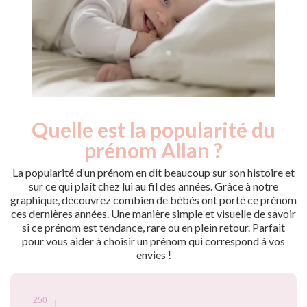
Quelle est la popularité du
Nouveaux-
Année
nés
prénom Allan ?
2009
255
2010
230
La popularité d’un prénom en dit beaucoup sur son histoire et
2011
215
sur ce qui plaît chez lui au fil des années. Grâce à notre
graphique, découvrez combien de bébés ont porté ce prénom
2012
180
ces dernières années. Une manière simple et visuelle de savoir
2013
125
si ce prénom est tendance, rare ou en plein retour. Parfait
2014
125
pour vous aider à choisir un prénom qui correspond à vos
2015
90
envies !
2016
80
2017
110
2018
80
2019
80