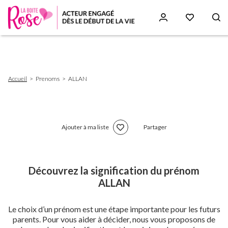
Aller
au
contenu
principal
Fil
Accueil
Prenoms
ALLAN
d'Ariane
Ajouter à ma liste
Partager
Découvrez la signification du prénom
ALLAN
Le choix d’un prénom est une étape importante pour les futurs
parents. Pour vous aider à décider, nous vous proposons de