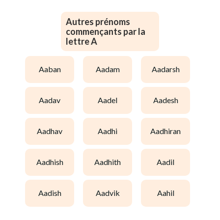
Autres prénoms
commençants par la
lettre A
aaban
aadam
aadarsh
aadav
aadel
aadesh
aadhav
aadhi
aadhiran
aadhish
aadhith
aadil
aadish
aadvik
aahil