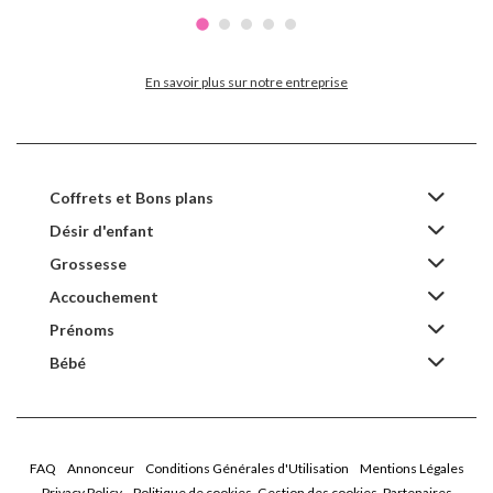
En savoir plus sur notre entreprise
Coffrets et Bons plans
Désir d'enfant
Grossesse
Accouchement
Prénoms
Bébé
FAQ
Annonceur
Conditions Générales d'Utilisation
Mentions Légales
Privacy Policy
Politique de cookies
Gestion des cookies
Partenaires