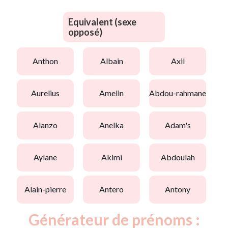
Equivalent (sexe
opposé)
anthon
albain
axil
aurelius
amelin
abdou-rahmane
alanzo
anelka
adam's
aylane
akimi
abdoulah
alain-pierre
antero
antony
Générateur de prénoms :