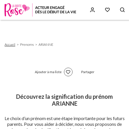
Aller
au
contenu
principal
Fil
Accueil
Prenoms
ARIANNE
d'Ariane
Ajouter à ma liste
Partager
Découvrez la signification du prénom
ARIANNE
Le choix d’un prénom est une étape importante pour les futurs
parents. Pour vous aider à décider, nous vous proposons de