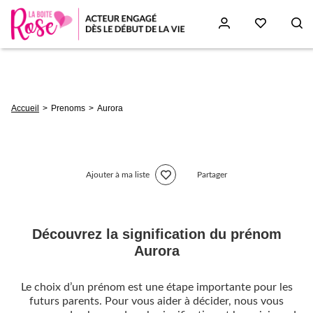
Aller
au
contenu
principal
Fil
Accueil
Prenoms
Aurora
d'Ariane
Ajouter à ma liste
Partager
Découvrez la signification du prénom
Aurora
Le choix d’un prénom est une étape importante pour les
futurs parents. Pour vous aider à décider, nous vous