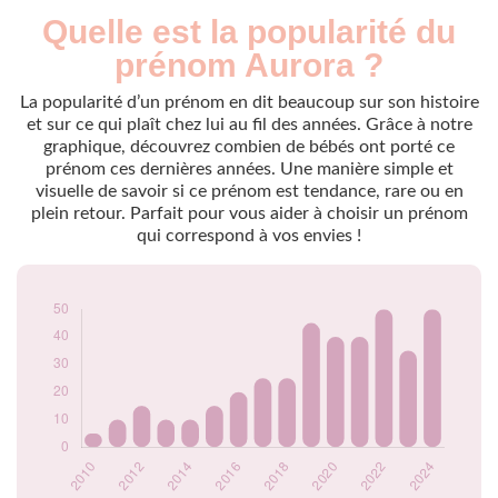
Quelle est la popularité du
Nouveaux-
Année
nés
prénom Aurora ?
2009
5
2010
5
La popularité d’un prénom en dit beaucoup sur son histoire
2011
10
et sur ce qui plaît chez lui au fil des années. Grâce à notre
graphique, découvrez combien de bébés ont porté ce
2012
15
prénom ces dernières années. Une manière simple et
2013
10
visuelle de savoir si ce prénom est tendance, rare ou en
2014
10
plein retour. Parfait pour vous aider à choisir un prénom
2015
15
qui correspond à vos envies !
2016
20
2017
25
2018
25
2019
45
2020
40
2021
40
2022
50
2023
35
2024
50
Popularité du