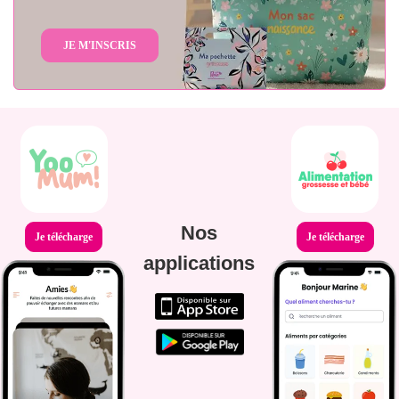
JE M'INSCRIS
Nos
Je télécharge
Je télécharge
applications