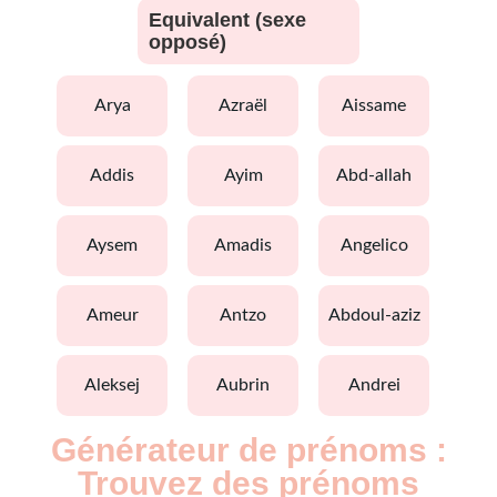
Equivalent (sexe
opposé)
arya
azraël
aissame
addis
ayim
abd-allah
aysem
amadis
angelico
ameur
antzo
abdoul-aziz
aleksej
aubrin
andrei
Générateur de prénoms :
Trouvez des prénoms