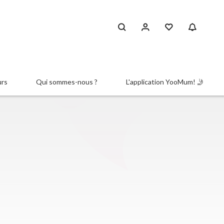
urs
Qui sommes-nous ?
L'application YooMum! 🤳