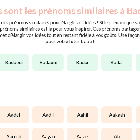
 sont les prénoms similaires à Ba
des prénoms similaires pour élargir vos idées ! Si le prénom que vo
rénoms similaires est là pour vous inspirer. Ces prénoms partagent 
met d’élargir vos idées tout en restant fidèle à vos goûts. Une faço
pour votre futur bébé !
badaoui
badaoui
badar
badar
aadel
aadil
aahil
aakash
aarush
aayan
aaziz
ab