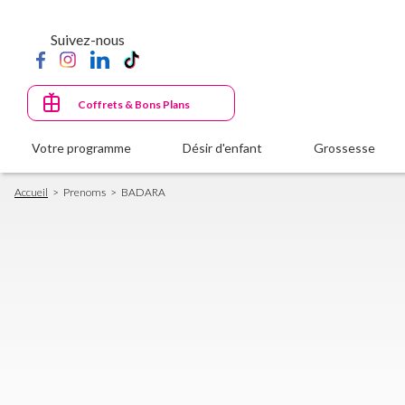
Aller
au
Suivez-nous
contenu
principal
Coffrets & Bons Plans
Votre programme
Désir d'enfant
Grossesse
Fil
Accueil
Prenoms
BADARA
d'Ariane