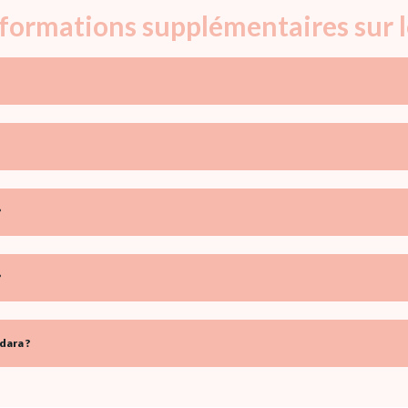
informations supplémentaires sur 
?
?
dara ?