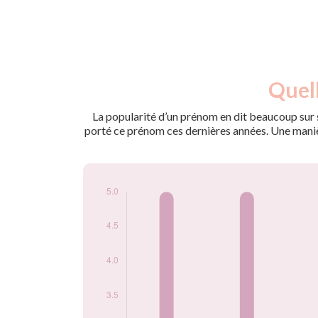
Nouveaux-
Quell
Année
nés
2009
5
La popularité d’un prénom en dit beaucoup sur s
2011
5
porté ce prénom ces dernières années. Une manière
2012
5
2013
5
2018
5
2019
5
2020
5
2023
5
2024
5
Popularité du
prénom Badara par
année