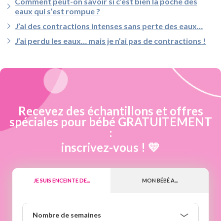
Comment peut-on savoir si c’est bien la poche des
eaux qui s’est rompue ?
J’ai des contractions intenses sans perte des eaux…
J’ai perdu les eaux… mais je n’ai pas de contractions !
Recevez des échantillons et offres
spéciales pour bébé GRATUITEMENT
:
inscrivez-vous ! 💛
JE SUIS ENCEINTE DE...
MON BÉBÉ A...
Nombre
Nombre de semaines
de