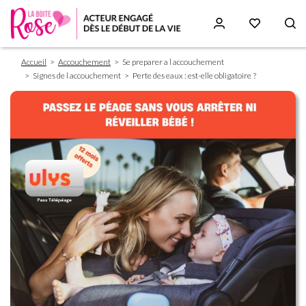
Fil
Aller
Accueil
Accouchement
Se preparer a l accouchement
d'Ariane
au
Signes de l accouchement
Perte des eaux : est-elle obligatoire ?
contenu
principal