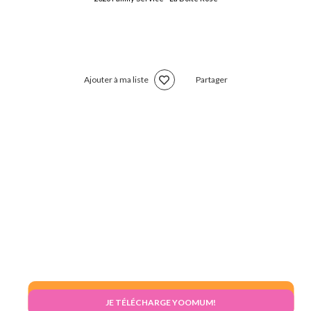
Ajouter à ma liste
Partager
JE VEUX DES ECHANTILLONS
JE TÉLÉCHARGE YOOMUM!
POUR BEBE