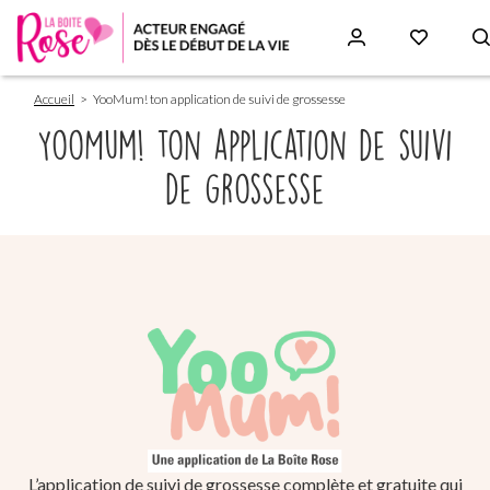
Fil
Aller
Accueil
YooMum! ton application de suivi de grossesse
d'Ariane
au
contenu
YooMum! ton application de suivi
principal
de grossesse
Paragraphs
L’application de suivi de grossesse complète et gratuite qui