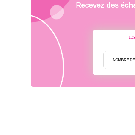
Recevez des écha
JE 
Nombre
de
NOMBRE DE
semaines