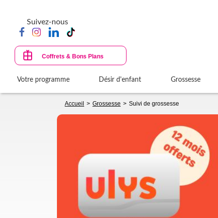
Aller
au
Suivez-nous
contenu
principal
Coffrets & Bons Plans
Votre programme
Désir d'enfant
Grossesse
Fil
Accueil
Grossesse
Suivi de grossesse
d'Ariane