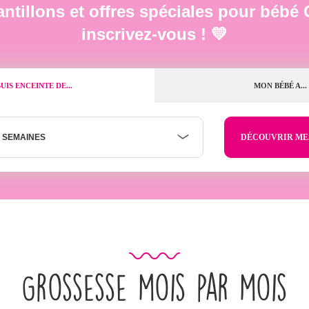
ntillons et offres spéciales pour bé
inscrivez-vous ! 💛
SUIS ENCEINTE DE...
MON BÉBÉ A...
 SEMAINES
Grossesse mois par mois