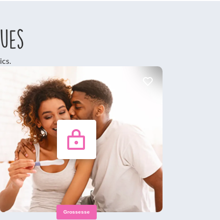
ques
ics.
Grossesse