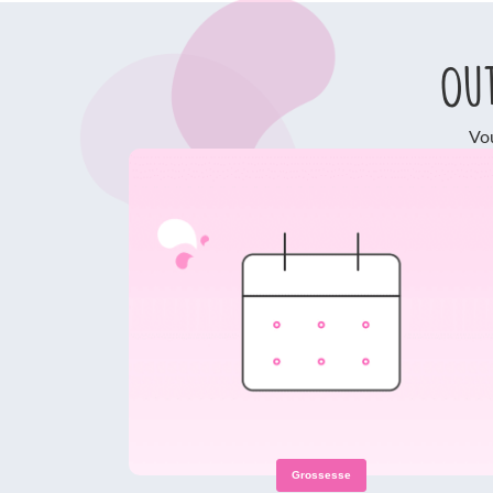
Out
Vou
Grossesse