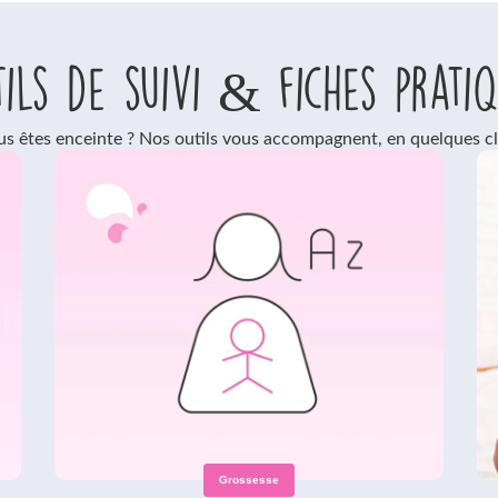
ils de suivi & fiches prati
s êtes enceinte ? Nos outils vous accompagnent, en quelques cl
Grossesse