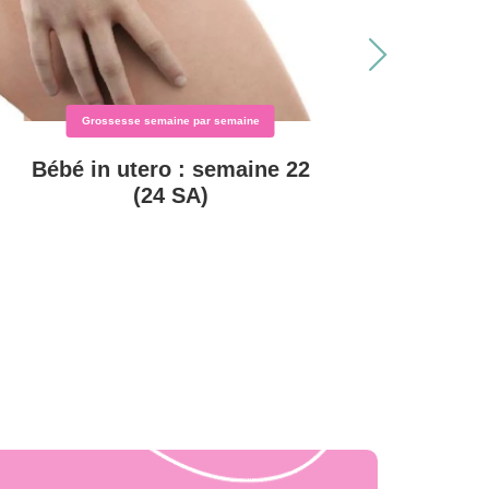
Grossesse semaine par semaine
Bébé in utero : semaine 22
Ma g
(24 SA)