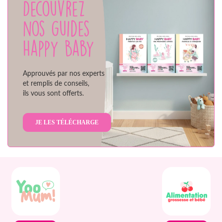
Découvrez
nos guides
Happy Baby
Approuvés par nos experts
et remplis de conseils,
ils vous sont offerts.
JE LES TÉLÉCHARGE