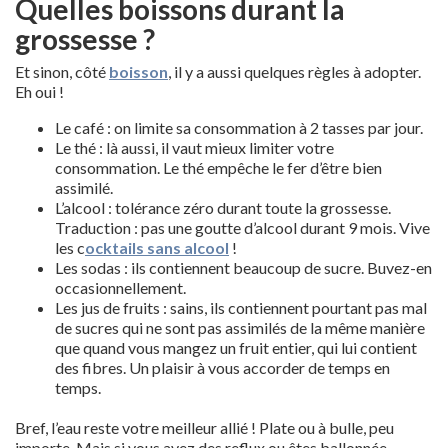
Quelles boissons durant la
grossesse ?
Et sinon, côté
boisson
, il y a aussi quelques règles à adopter.
Eh oui !
Le café : on limite sa consommation à 2 tasses par jour.
Le thé : là aussi, il vaut mieux limiter votre
consommation. Le thé empêche le fer d’être bien
assimilé.
L’alcool : tolérance zéro durant toute la grossesse.
Traduction : pas une goutte d’alcool durant 9 mois. Vive
les c
ocktails sans alcool
!
Les sodas : ils contiennent beaucoup de sucre. Buvez-en
occasionnellement.
Les jus de fruits : sains, ils contiennent pourtant pas mal
de sucres qui ne sont pas assimilés de la même manière
que quand vous mangez un fruit entier, qui lui contient
des fibres. Un plaisir à vous accorder de temps en
temps.
Bref, l’eau reste votre meilleur allié ! Plate ou à bulle, peu
importe. Mais si vous avez des reflux ou êtes ballonnée,