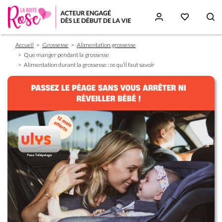
Fil
Aller
Accueil
Grossesse
Alimentation grossesse
d'Ariane
au
Que manger pendant la grossesse
contenu
Alimentation durant la grossesse : ce qu’il faut savoir
principal