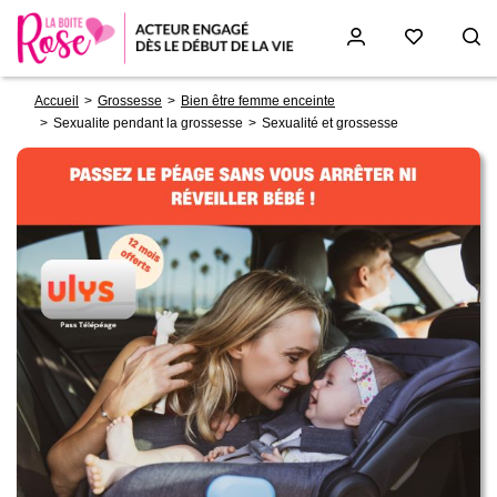
Fil
Aller
Accueil
Grossesse
Bien être femme enceinte
d'Ariane
au
Sexualite pendant la grossesse
Sexualité et grossesse
contenu
principal