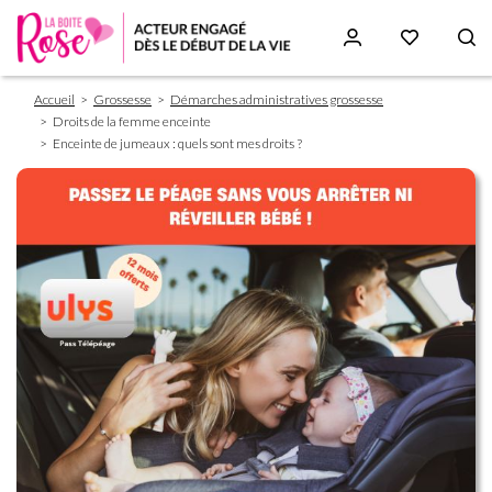
Fil
Aller
Accueil
Grossesse
Démarches administratives grossesse
d'Ariane
au
Droits de la femme enceinte
contenu
Enceinte de jumeaux : quels sont mes droits ?
principal