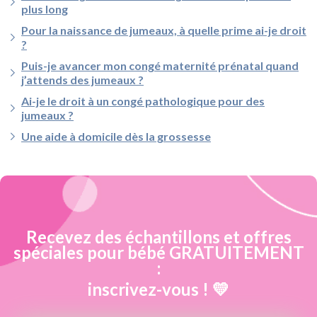
plus long
Pour la naissance de jumeaux, à quelle prime ai-je droit
?
Puis-je avancer mon congé maternité prénatal quand
j’attends des jumeaux ?
Ai-je le droit à un congé pathologique pour des
jumeaux ?
Une aide à domicile dès la grossesse
Recevez des échantillons et offres
spéciales pour bébé GRATUITEMENT
:
inscrivez-vous ! 💛