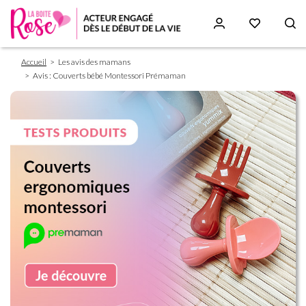
Fil
Aller
Accueil
Les avis des mamans
d'Ariane
au
Avis : Couverts bébé Montessori Prémaman
contenu
principal