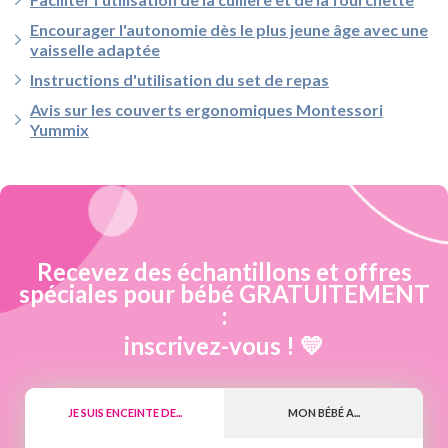
Encourager l'autonomie dès le plus jeune âge avec une
vaisselle adaptée
Instructions d'utilisation du set de repas
Avis sur les couverts ergonomiques Montessori
Yummix
Recevez des échantillons et offres
spéciales pour bébé GRATUITEMENT
:
inscrivez-vous ! 💛
JE SUIS ENCEINTE DE...
MON BÉBÉ A...