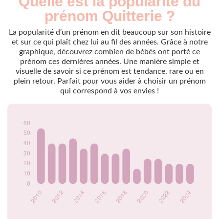
Quelle est la popularité du
Année
nés
prénom Quitterie ?
2009
55
2010
55
La popularité d’un prénom en dit beaucoup sur son histoire
2011
40
et sur ce qui plaît chez lui au fil des années. Grâce à notre
graphique, découvrez combien de bébés ont porté ce
2012
40
prénom ces dernières années. Une manière simple et
2013
45
visuelle de savoir si ce prénom est tendance, rare ou en
2014
35
plein retour. Parfait pour vous aider à choisir un prénom
2015
40
qui correspond à vos envies !
2016
30
2017
30
2018
35
2019
15
2020
25
2021
25
2022
20
2023
20
2024
20
Popularité du
prénom Quitterie
par année