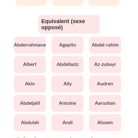
Equivalent (sexe
opposé)
abderrahmane
agapito
abdel-rahim
albert
abdellaziz
az-zubayr
akio
ally
audren
abdeljalil
antoine
aarushan
abdulah
andi
aïssem