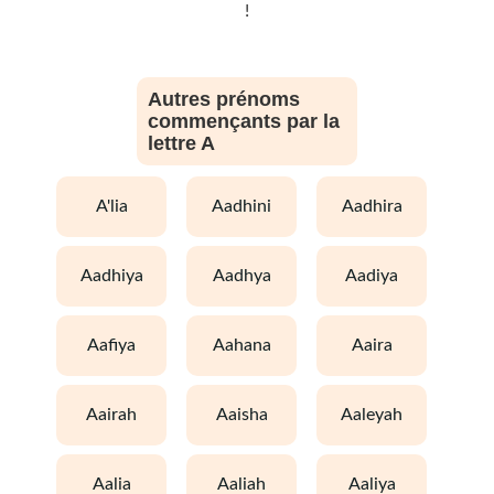
!
Autres prénoms
commençants par la
lettre A
a'lia
aadhini
aadhira
aadhiya
aadhya
aadiya
aafiya
aahana
aaira
aairah
aaisha
aaleyah
aalia
aaliah
aaliya