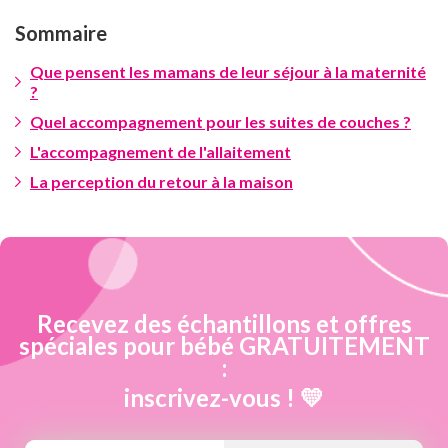
Sommaire
Que pensent les mamans de leur séjour à la maternité
?
Quel accompagnement pour les suites de couches ?
L'accompagnement de l'allaitement
La perception du retour à la maison
Recevez des échantillons et offres
spéciales pour bébé GRATUITEMENT
:
inscrivez-vous ! 💛