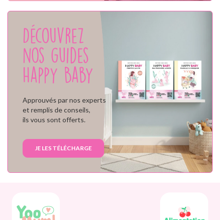
Découvrez
nos guides
Happy Baby
Approuvés par nos experts
et remplis de conseils,
ils vous sont offerts.
JE LES TÉLÉCHARGE