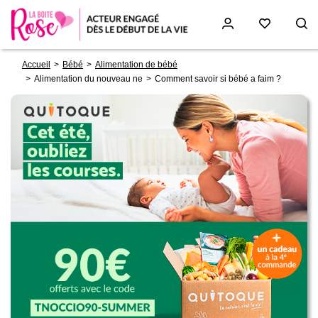
Fil
Aller
Accueil
Bébé
Alimentation de bébé
d'Ariane
au
Alimentation du nouveau ne
Comment savoir si bébé a faim ?
contenu
principal