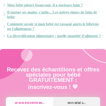
Mon bébé pleure beaucoup, il a toujours faim ?
Il mange ses mains, s'agite... Les autres signes de faim de
bébé
Comment savoir si mon bébé est rassasié après le biberon
ou l'allaitement ?
La diversification alimentaire : quelle quantité d'aliments ?
Recevez des échantillons et offres
spéciales pour bébé
GRATUITEMENT :
inscrivez-vous ! 💛
JE SUIS ENCEINTE DE...
MON BÉBÉ A...