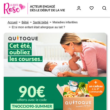
Fil
Aller
Accueil
Bébé
Santé bébé
Maladies infantiles
d'Ariane
au
Et si mon enfant était allergique au lait ?
contenu
principal