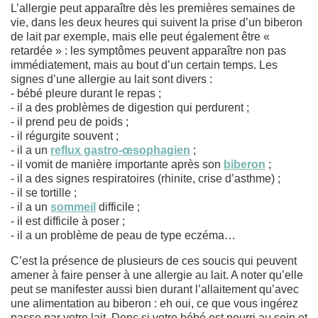
L’allergie peut apparaître dès les premières semaines de
vie, dans les deux heures qui suivent la prise d’un biberon
de lait par exemple, mais elle peut également être «
retardée » : les symptômes peuvent apparaître non pas
immédiatement, mais au bout d’un certain temps. Les
signes d’une allergie au lait sont divers :
- bébé pleure durant le repas ;
- il a des problèmes de digestion qui perdurent ;
- il prend peu de poids ;
- il régurgite souvent ;
- il a un
reflux gastro-œsophagien
;
- il vomit de manière importante après son
biberon
;
- il a des signes respiratoires (rhinite, crise d’asthme) ;
- il se tortille ;
- il a un
sommeil
difficile ;
- il est difficile à poser ;
- il a un problème de peau de type eczéma…
C’est la présence de plusieurs de ces soucis qui peuvent
amener à faire penser à une allergie au lait. A noter qu’elle
peut se manifester aussi bien durant l’allaitement qu’avec
une alimentation au biberon : eh oui, ce que vous ingérez
passe par votre lait. Donc si votre bébé est nourri au sein et