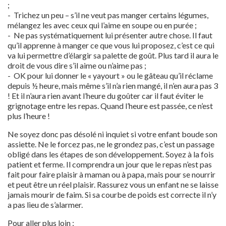
;
- Trichez un peu – s’il ne veut pas manger certains légumes,
mélangez les avec ceux qui l’aime en soupe ou en purée ;
- Ne pas systématiquement lui présenter autre chose. Il faut
qu’il apprenne à manger ce que vous lui proposez, c’est ce qui
va lui permettre d’élargir sa palette de goût. Plus tard il aura le
droit de vous dire s’il aime ou n’aime pas ;
- OK pour lui donner le « yayourt » ou le gâteau qu’il réclame
depuis ½ heure, mais même s’il n’a rien mangé, il n’en aura pas 3
! Et il n’aura rien avant l’heure du goûter car il faut éviter le
grignotage entre les repas. Quand l’heure est passée, ce n’est
plus l’heure !
Ne soyez donc pas désolé ni inquiet si votre enfant boude son
assiette. Ne le forcez pas, ne le grondez pas, c’est un passage
obligé dans les étapes de son développement. Soyez à la fois
patient et ferme. Il comprendra un jour que le repas n’est pas
fait pour faire plaisir à maman ou à papa, mais pour se nourrir
et peut être un réel plaisir. Rassurez vous un enfant ne se laisse
jamais mourir de faim. Si sa courbe de poids est correcte il n’y
a pas lieu de s’alarmer.
Pour aller plus loin :