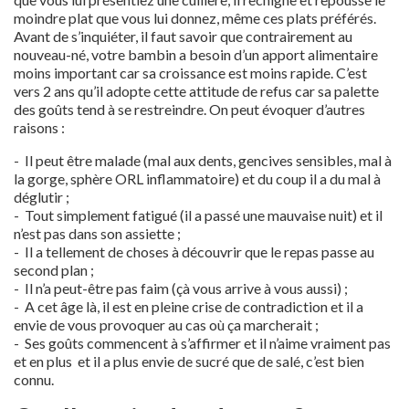
moindre plat que vous lui donnez, même ces plats préférés.
Avant de s’inquiéter, il faut savoir que contrairement au
nouveau-né, votre bambin a besoin d’un apport alimentaire
moins important car sa croissance est moins rapide. C’est
vers 2 ans qu’il adopte cette attitude de refus car sa palette
des goûts tend à se restreindre. On peut évoquer d’autres
raisons :
- Il peut être malade (mal aux dents, gencives sensibles, mal à
la gorge, sphère ORL inflammatoire) et du coup il a du mal à
déglutir ;
- Tout simplement fatigué (il a passé une mauvaise nuit) et il
n’est pas dans son assiette ;
- Il a tellement de choses à découvrir que le repas passe au
second plan ;
- Il n’a peut-être pas faim (çà vous arrive à vous aussi) ;
- A cet âge là, il est en pleine crise de contradiction et il a
envie de vous provoquer au cas où ça marcherait ;
- Ses goûts commencent à s’affirmer et il n’aime vraiment pas
et en plus et il a plus envie de sucré que de salé, c’est bien
connu.