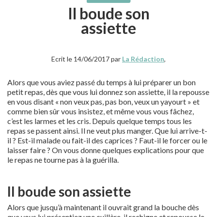
Il boude son
assiette
Ecrit le 14/06/2017 par
La Rédaction
,
Alors que vous aviez passé du temps à lui préparer un bon
petit repas, dès que vous lui donnez son assiette, il la repousse
en vous disant « non veux pas, pas bon, veux un yayourt » et
comme bien sûr vous insistez, et même vous vous fâchez,
c’est les larmes et les cris. Depuis quelque temps tous les
repas se passent ainsi. Il ne veut plus manger. Que lui arrive-t-
il ? Est-il malade ou fait-il des caprices ? Faut-il le forcer ou le
laisser faire ? On vous donne quelques explications pour que
le repas ne tourne pas à la guérilla.
Il boude son assiette
Alors que jusqu’à maintenant il ouvrait grand la bouche dès
que vous lui présentiez une cuillère, il rechigne et repousse le