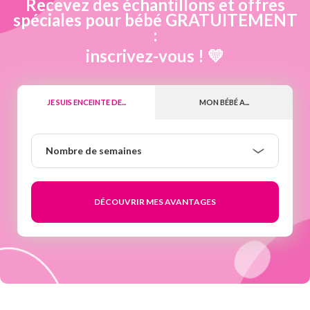
Recevez des échantillons et offres
spéciales pour bébé GRATUITEMENT
:
inscrivez-vous ! 💛
JE SUIS ENCEINTE DE...
MON BÉBÉ A...
Nombre
Nombre de semaines
de
semaines