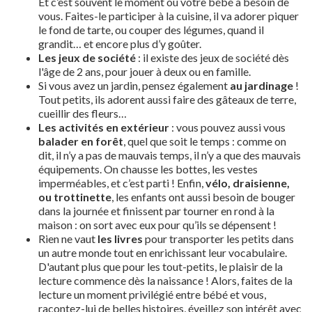
Et c’est souvent le moment où votre bébé a besoin de
vous. Faites-le participer à la cuisine, il va adorer piquer
le fond de tarte, ou couper des légumes, quand il
grandit… et encore plus d’y goûter.
Les jeux de société
: il existe des jeux de société dès
l'âge de 2 ans, pour jouer à deux ou en famille.
Si vous avez un jardin, pensez également
au jardinage
!
Tout petits, ils adorent aussi faire des gâteaux de terre,
cueillir des fleurs…
Les activités en extérieur
: vous pouvez aussi vous
balader en forêt
, quel que soit le temps : comme on
dit, il n’y a pas de mauvais temps, il n’y a que des mauvais
équipements. On chausse les bottes, les vestes
imperméables, et c’est parti ! Enfin,
vélo, draisienne,
ou trottinette
, les enfants ont aussi besoin de bouger
dans la journée et finissent par tourner en rond à la
maison : on sort avec eux pour qu’ils se dépensent !
Rien ne vaut
les livres
pour transporter les petits dans
un autre monde tout en enrichissant leur vocabulaire.
D'autant plus que pour les tout-petits, le plaisir de la
lecture commence dès la naissance ! Alors, faites de la
lecture un moment privilégié entre bébé et vous,
racontez-lui de belles histoires, éveillez son intérêt avec