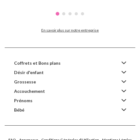
En savoir plus sur notre entreprise
Coffrets et Bons plans
Désir d'enfant
Grossesse
Accouchement
Prénoms
Bébé
FAQ
Annonceur
Conditions Générales d'Utilisation
Mentions Légales