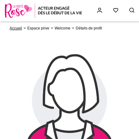
Fil
Aller
Accueil
Espace prive
Welcome
Détails de profil
d'Ariane
au
contenu
principal