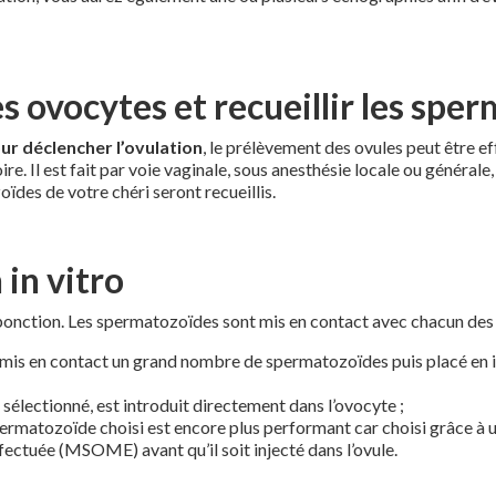
es ovocytes et recueillir les spe
our déclencher l’ovulation
, le prélèvement des ovules peut être ef
ire. Il est fait par voie vaginale, sous anesthésie locale ou générale
des de votre chéri seront recueillis.
 in vitro
 ponction. Les spermatozoïdes sont mis en contact avec chacun des 
 mis en contact un grand nombre de spermatozoïdes puis placé en i
lectionné, est introduit directement dans l’ovocyte ;
permatozoïde choisi est encore plus performant car choisi grâce à 
fectuée (MSOME) avant qu’il soit injecté dans l’ovule.