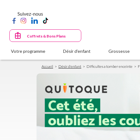
Aller
au
Suivez-nous
contenu
principal
Coffrets & Bons Plans
Votre programme
Désir d'enfant
Grossesse
Fil
Accueil
Désir d'enfant
Difficultes a tomber enceinte
F
d'Ariane