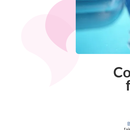
Co
B
fai