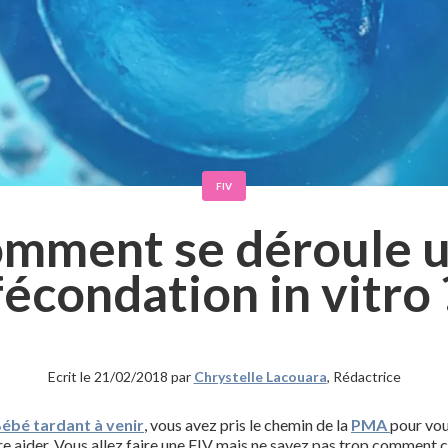
FIV
mment se déroule 
fécondation in vitro 
Ecrit le 21/02/2018 par
Chrystelle Lacouara
, Rédactrice
ébé tardant à venir
, vous avez pris le chemin de la
PMA
pour vo
re aider. Vous allez faire une FIV mais ne savez pas trop comment 