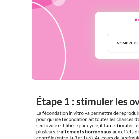
JE
Nombre
de
NOMBRE DE
semaines
Étape 1 : stimuler les o
La fécondation in vitro va permettre de reproduir
pour qu’une fécondation ait toutes les chances d’
seul ovule est libéré par cycle,
il faut stimuler 
plusieurs
traitements hormonaux
aux effets di
contrôle (entre J+3 et J+6). Au cours de la stimul