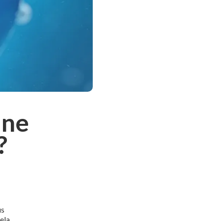
une
?
us
cela