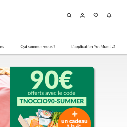
urs
Qui sommes-nous ?
L'application YooMum! 🤳