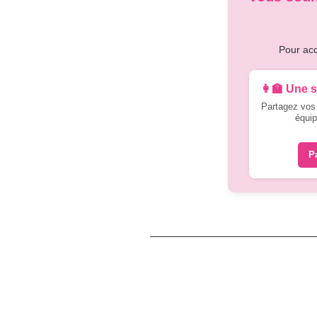
Pour acc
👩‍🏫 Une 
Partagez vos r
équip
P