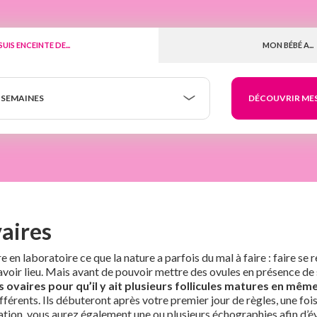
 SUIS ENCEINTE DE...
MON BÉBÉ A...
 SEMAINES
vaires
e en laboratoire ce que la nature a parfois du mal à faire : faire 
avoir lieu. Mais avant de pouvoir mettre des ovules en présence de 
les ovaires pour qu’il y ait plusieurs follicules matures en mê
fférents. Ils débuteront après votre premier jour de règles, une f
ation, vous aurez également une ou plusieurs échographies afin d’éval