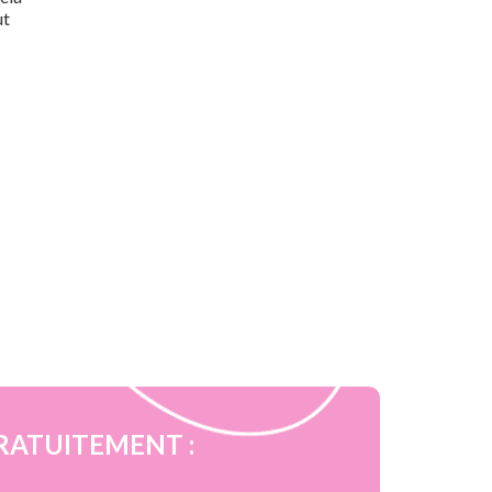
ut
é GRATUITEMENT :