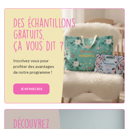
Des échantillons
gratuits,
ça vous dit ?
Inscrivez-vous pour
profiter des avantages
de notre programme !
JE M’INSCRIS
Découvrez