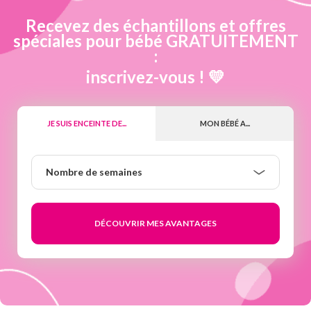
Recevez des échantillons et offres
spéciales pour bébé GRATUITEMENT
:
inscrivez-vous ! 💛
JE SUIS ENCEINTE DE...
MON BÉBÉ A...
Nombre
Nombre de semaines
de
semaines