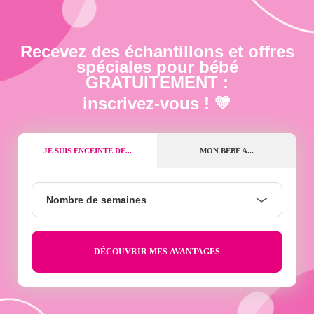
Recevez des échantillons et offres
spéciales pour bébé
GRATUITEMENT :
inscrivez-vous ! 💛
JE SUIS ENCEINTE DE...
MON BÉBÉ A...
Nombre
Nombre de semaines
de
semaines