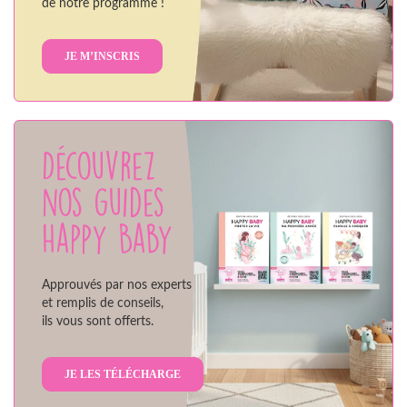
de notre programme !
JE M’INSCRIS
Découvrez
nos guides
Happy Baby
Approuvés par nos experts
et remplis de conseils,
ils vous sont offerts.
JE LES TÉLÉCHARGE