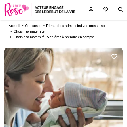
Fil
Aller
Accueil
Grossesse
Démarches administratives grossesse
d'Ariane
au
Choisir sa maternite
contenu
Choisir sa maternité : 5 critères à prendre en compte
principal