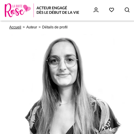
Fil
Aller
Accueil
Auteur
Détails de profil
d'Ariane
au
contenu
principal