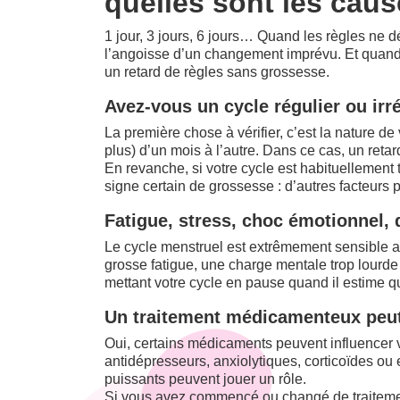
quelles sont les caus
1 jour, 3 jours, 6 jours… Quand les règles ne dé
l’angoisse d’un changement imprévu. Et quand le
un retard de règles sans grossesse.
Avez-vous un cycle régulier ou irré
La première chose à vérifier, c’est la nature de 
plus) d’un mois à l’autre. Dans ce cas, un ret
En revanche, si votre cycle est habituellement 
signe certain de grossesse : d’autres facteurs 
Fatigue, stress, choc émotionnel, 
Le cycle menstruel est extrêmement sensible a
grosse fatigue, une charge mentale trop lourde o
mettant votre cycle en pause quand il estime 
Un traitement médicamenteux peut-
Oui, certains médicaments peuvent influencer 
antidépresseurs, anxiolytiques, corticoïdes ou 
puissants peuvent jouer un rôle.
Si vous avez commencé ou changé de traitement