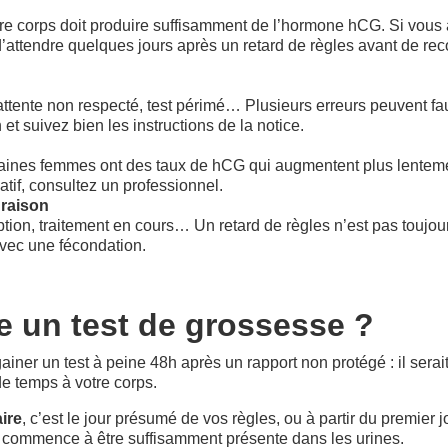
re corps doit produire suffisamment de l’hormone hCG. Si vous av
lé d’attendre quelques jours après un retard de règles avant de r
ente non respecté, test périmé… Plusieurs erreurs peuvent fausse
et suivez bien les instructions de la notice.
rtaines femmes ont des taux de hCG qui augmentent plus lentement
tif, consultez un professionnel.
 raison
ion, traitement en cours… Un retard de règles n’est pas toujour
avec une fécondation.
re un test de grossesse ?
ner un test à peine 48h après un rapport non protégé : il serait 
 de temps à votre corps.
ire
, c’est le jour présumé de vos règles, ou à partir du premier 
) commence à être suffisamment présente dans les urines.