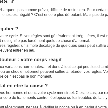
es ?
barquent pas comme prévu, difficile de rester zen. Pour certaines, 
 test est négatif ? C’est encore plus déroutant. Mais pas de pan
gulier ?
votre cycle. Si vos règles sont généralement irrégulières, il est 
ard ne signifie pas forcément quelque chose d’anormal.
très régulier, un simple décalage de quelques jours peut suffire 
peuvent entrer en jeu.
douleur : votre corps réagit
ux variations hormonales… et donc à tout ce qui peut les chamb
u un choc émotionnel peuvent suffire à retarder vos règles. Votre
que ce n’est pas le bon moment.
il en être la cause ?
vos hormones et donc votre cycle menstruel. C’est le cas, par e
encore de traitements contre l’épilepsie ou les troubles de la th
 récemment, pensez à vérifier la notice ou à en parler à votr