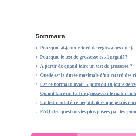
i
Sommaire
Pourquoi ai-je un retard de règles alors que je n
Pourquoi le test de grossesse est-il négatif ?
A partir de quand faire un test de grossesse ?
Quelle est la durée maximale d'un retard des rè
Est-ce normal d'avoir 5 jours ou 10 jours de re
Quand faire un test de grossesse : le matin ou le
Un test peut-il être négatif alors que je suis en
FAQ : les questions les plus posées par les jeun