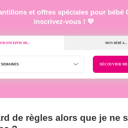
ntillons et offres spéciales pour bé
inscrivez-vous ! 💛
SUIS ENCEINTE DE...
MON BÉBÉ A...
 SEMAINES
rd de règles alors que je ne 