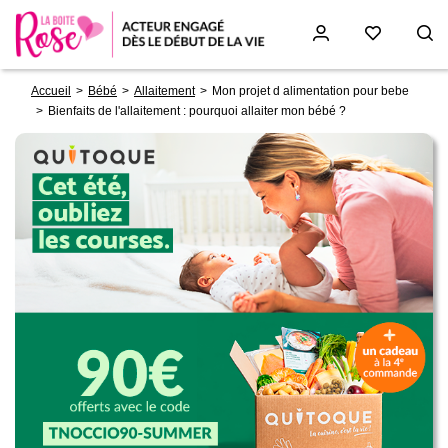
Fil
Aller
Accueil
Bébé
Allaitement
Mon projet d alimentation pour bebe
d'Ariane
au
Bienfaits de l'allaitement : pourquoi allaiter mon bébé ?
contenu
principal