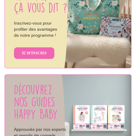
ça vous dit ?
Inscrivez-vous pour
profiter des avantages
de notre programme !
JE M’INSCRIS
Découvrez
nos guides
Happy Baby
Approuvés par nos experts
et remplis de conseils,