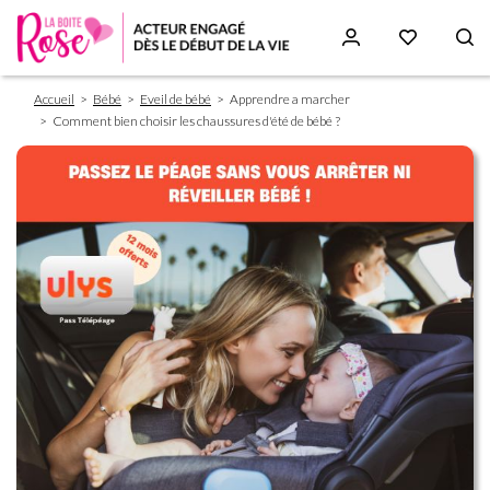
Fil
Aller
Accueil
Bébé
Eveil de bébé
Apprendre a marcher
d'Ariane
au
Comment bien choisir les chaussures d'été de bébé ?
contenu
principal