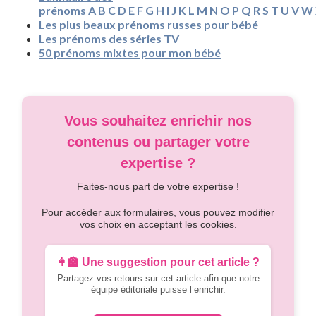
prénoms
A
B
C
D
E
F
G
H
I
J
K
L
M
N
O
P
Q
R
S
T
U
V
W
Les plus beaux prénoms russes pour bébé
Les prénoms des séries TV
50 prénoms mixtes pour mon bébé
Vous souhaitez enrichir nos
contenus ou partager votre
expertise ?
Faites-nous part de votre expertise !
Pour accéder aux formulaires, vous pouvez modifier
vos choix en acceptant les cookies.
👩‍🏫 Une suggestion pour cet article ?
Partagez vos retours sur cet article afin que notre
équipe éditoriale puisse l’enrichir.