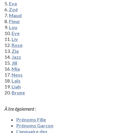
5.
Eva
6.
Zoé
7.
Maud
8.
Fleur
9.
Lou
10.
Eve
11.
Liv
12.
Rose
13.
Zia
14.
Jazz
15.
Jill
16.
Mia
17.
Ness
18.
Laïs
19.
Liah
20.
Brune
À lire également :
Prénoms Fille
Prénoms Garçon
L'a
nnuaire des