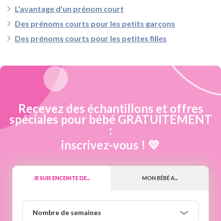
L'avantage d'un prénom court
Des prénoms courts pour les petits garçons
Des prénoms courts pour les petites filles
Recevez des échantillons et offres
spéciales pour bébé GRATUITEMENT
:
inscrivez-vous ! 💛
JE SUIS ENCEINTE DE...
MON BÉBÉ A...
Nombre
Nombre de semaines
de