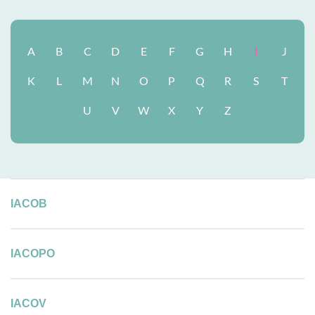
I
A
B
C
D
E
F
G
H
J
K
L
M
N
O
P
Q
R
S
T
U
V
W
X
Y
Z
IACOB
IACOPO
IACOV