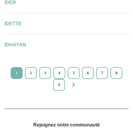
IDER
IDETTE
IDHAYAN
Pagination
1
2
3
4
5
6
7
8
Page
Page
Page
Page
Page
Page
Page
Page
courante
9
Page
Rejoignez notre communauté