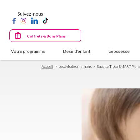
Aller
au
Suivez-nous
contenu
principal
Coffrets & Bons Plans
Votre programme
Désir d'enfant
Grossesse
Fil
Accueil
Les avis des mamans
Sucette Tigex SMART Planet :
d'Ariane