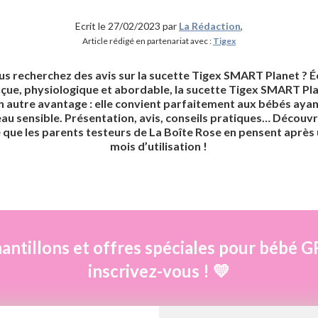
Ecrit le 27/02/2023 par
La Rédaction
,
Article rédigé en partenariat avec :
Tigex
us recherchez des avis sur la sucette Tigex
SMART Planet
? É
çue, p
hysiologique et abordable, la sucette Tigex
SMART Pla
n autre avantage : elle convient parfaitement aux bébés ayan
au sensible. Présentation, avis, conseils pratiques… Découv
 que les parents testeurs de La Boîte Rose en pensent après
mois d’utilisation !
antillons et offres spéciales pour béb
inscrivez-vous ! 💛