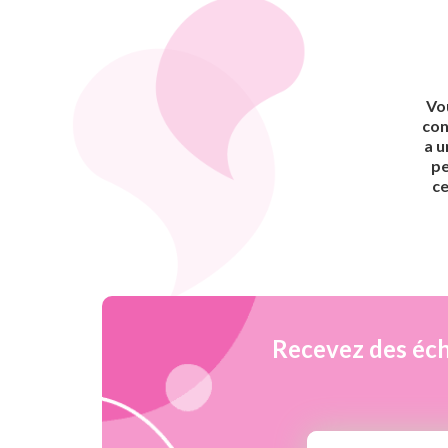
Vo
con
a u
pe
ce
Recevez des éch