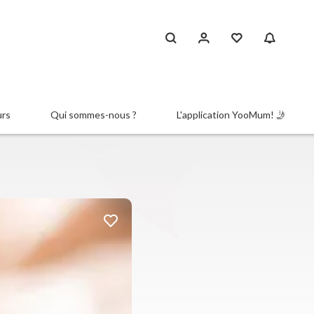
urs
Qui sommes-nous ?
L'application YooMum! 🤳