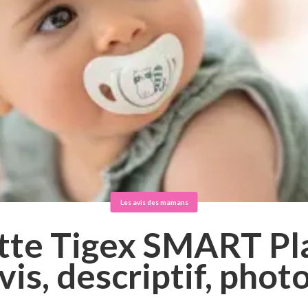
Les avis des mamans
tte Tigex SMART Pla
vis, descriptif, phot