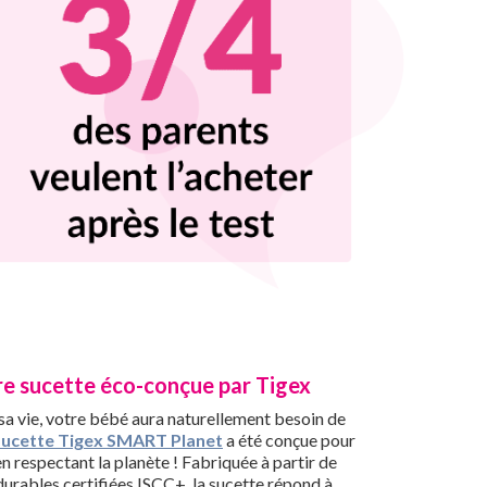
re sucette éco-conçue par Tigex
sa vie, votre bébé aura naturellement besoin de
sucette Tigex SMART Planet
a été conçue pour
en respectant la planète ! Fabriquée à partir de
urables certifiées ISCC+, la sucette répond à