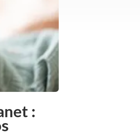
net :
os