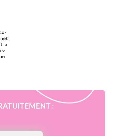
co-
net
t la
rez
 un
é GRATUITEMENT :