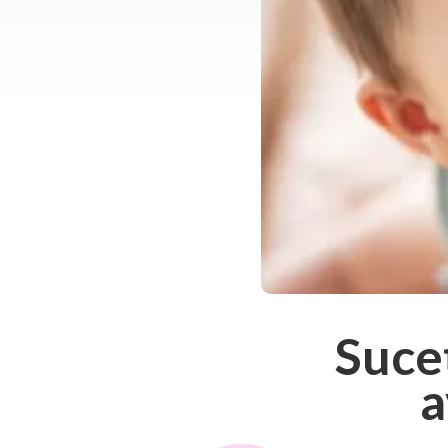
Suce
a