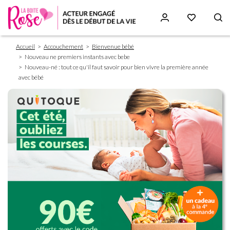
Fil
Aller
Accueil
Accouchement
Bienvenue bébé
d'Ariane
au
Nouveau ne premiers instants avec bebe
contenu
Nouveau-né : tout ce qu'il faut savoir pour bien vivre la première année
principal
avec bébé