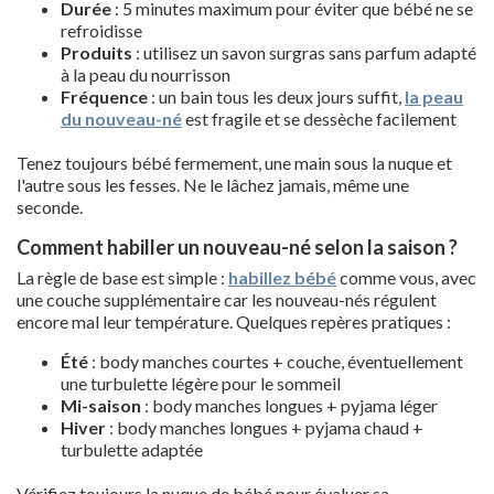
Durée
: 5 minutes maximum pour éviter que bébé ne se
refroidisse
Produits
: utilisez un savon surgras sans parfum adapté
à la peau du nourrisson
Fréquence
: un bain tous les deux jours suffit,
la peau
du nouveau-né
est fragile et se dessèche facilement
Tenez toujours bébé fermement, une main sous la nuque et
l'autre sous les fesses. Ne le lâchez jamais, même une
seconde.
Comment habiller un nouveau-né selon la saison ?
La règle de base est simple :
habillez bébé
comme vous, avec
une couche supplémentaire car les nouveau-nés régulent
encore mal leur température. Quelques repères pratiques :
Été
: body manches courtes + couche, éventuellement
une turbulette légère pour le sommeil
Mi-saison
: body manches longues + pyjama léger
Hiver
: body manches longues + pyjama chaud +
turbulette adaptée
Vérifiez toujours la nuque de bébé pour évaluer sa