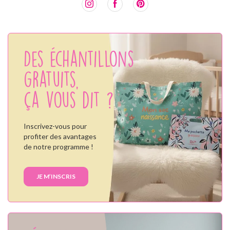
Des échantillons
gratuits,
ça vous dit ?
Inscrivez-vous pour
profiter des avantages
de notre programme !
JE M’INSCRIS