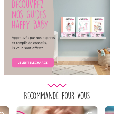
Découvrez
nos guides
Happy Baby
Approuvés par nos experts
et remplis de conseils,
ils vous sont offerts.
JE LES TÉLÉCHARGE
Recommandé pour vous