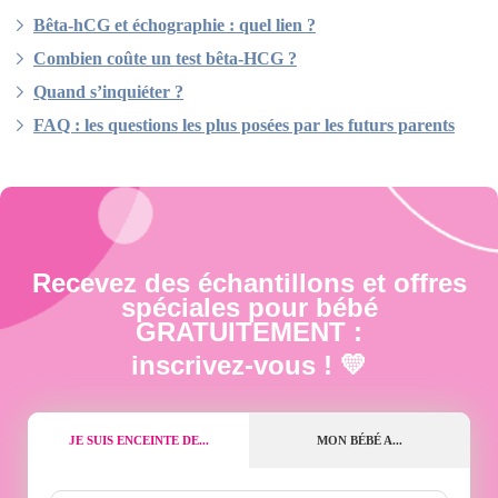
Bêta-hCG et échographie : quel lien ?
Combien coûte un test bêta-HCG ?
Quand s’inquiéter ?
FAQ : les questions les plus posées par les futurs parents
Recevez des échantillons et offres
spéciales pour bébé
GRATUITEMENT :
inscrivez-vous ! 💛
JE SUIS ENCEINTE DE...
MON BÉBÉ A...