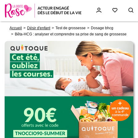
Fil
Aller
Accueil
Désir d'enfant
Test de grossesse
Dosage bhcg
d'Ariane
au
Bêta-HCG : analyser et comprendre sa prise de sang de grossesse
contenu
principal