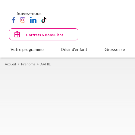
Aller
au
Suivez-nous
contenu
principal
Coffrets & Bons Plans
Votre programme
Désir d'enfant
Grossesse
Fil
Accueil
Prenoms
AAHIL
d'Ariane