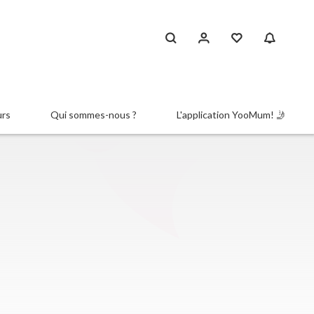
urs
Qui sommes-nous ?
L'application YooMum! 🤳