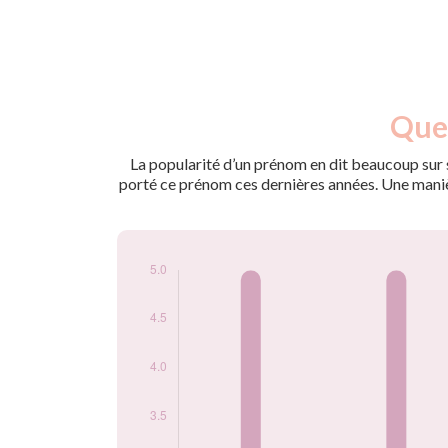
Nouveaux-
Quel
Année
nés
2014
5
La popularité d’un prénom en dit beaucoup sur s
2015
5
porté ce prénom ces dernières années. Une manière
2016
5
2020
5
2022
5
2023
5
2024
5
Popularité du
prénom Aahil par
année