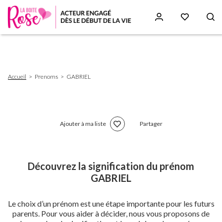
Aller
au
contenu
principal
Fil
Accueil
Prenoms
GABRIEL
d'Ariane
Ajouter à ma liste
Partager
Découvrez la signification du prénom
GABRIEL
Le choix d’un prénom est une étape importante pour les futurs
parents. Pour vous aider à décider, nous vous proposons de