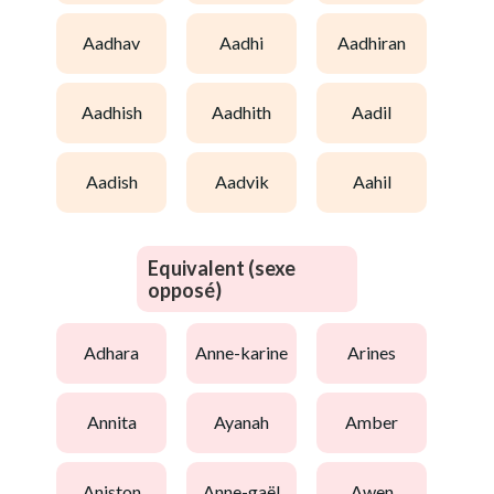
aadhav
aadhi
aadhiran
aadhish
aadhith
aadil
aadish
aadvik
aahil
Equivalent (sexe
opposé)
adhara
anne-karine
arines
annita
ayanah
amber
aniston
anne-gaël
awen