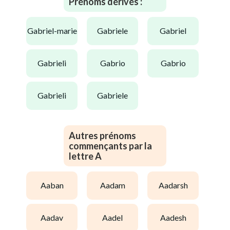
Prénoms dérivés :
gabriel-marie
gabriele
gabriel
gabrieli
gabrio
gabrio
gabrieli
gabriele
Autres prénoms
commençants par la
lettre A
aaban
aadam
aadarsh
aadav
aadel
aadesh