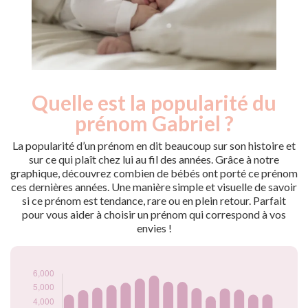
Quelle est la popularité du
Nouveaux-
Année
nés
prénom Gabriel ?
2009
4500
2010
4530
La popularité d’un prénom en dit beaucoup sur son histoire et
2011
4855
sur ce qui plaît chez lui au fil des années. Grâce à notre
graphique, découvrez combien de bébés ont porté ce prénom
2012
5020
ces dernières années. Une manière simple et visuelle de savoir
2013
5195
si ce prénom est tendance, rare ou en plein retour. Parfait
2014
5365
pour vous aider à choisir un prénom qui correspond à vos
2015
5655
envies !
2016
5875
2017
5440
2018
5425
2019
4990
2020
4420