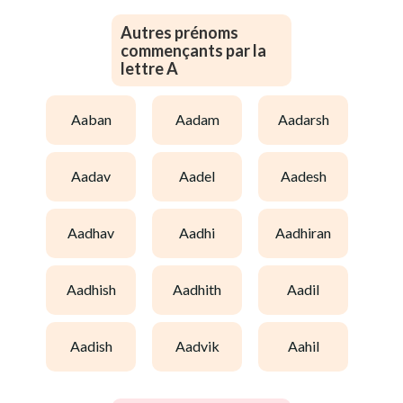
Autres prénoms
commençants par la
lettre A
aaban
aadam
aadarsh
aadav
aadel
aadesh
aadhav
aadhi
aadhiran
aadhish
aadhith
aadil
aadish
aadvik
aahil