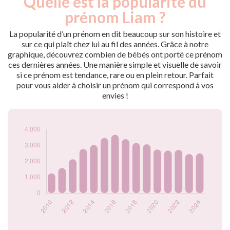
Quelle est la popularité du
Année
nés
prénom Liam ?
2009
955
2010
1245
La popularité d’un prénom en dit beaucoup sur son histoire et
2011
1580
sur ce qui plaît chez lui au fil des années. Grâce à notre
graphique, découvrez combien de bébés ont porté ce prénom
2012
2130
ces dernières années. Une manière simple et visuelle de savoir
2013
2770
si ce prénom est tendance, rare ou en plein retour. Parfait
2014
3025
pour vous aider à choisir un prénom qui correspond à vos
2015
3470
envies !
2016
3665
2017
3390
2018
3155
2019
3070
2020
2745
2021
2675
2022
2720
2023
2460
2024
2500
Popularité du
prénom Liam par
année