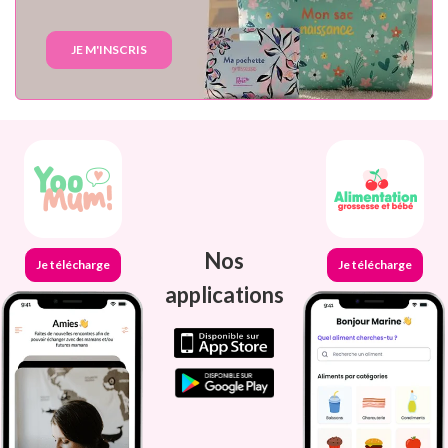
JE M'INSCRIS
Nos
Je télécharge
Je télécharge
applications