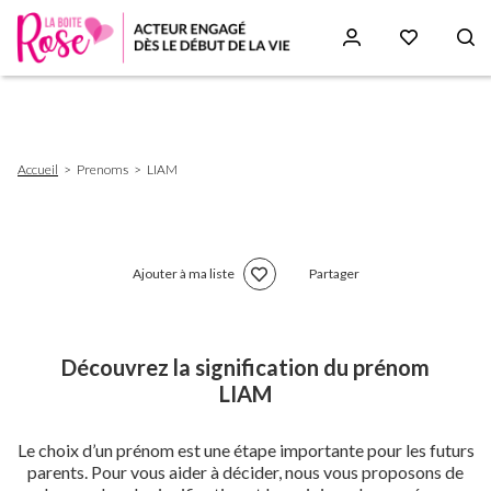
Aller
au
contenu
principal
Fil
Accueil
Prenoms
LIAM
d'Ariane
Ajouter à ma liste
Partager
Découvrez la signification du prénom
LIAM
Le choix d’un prénom est une étape importante pour les futurs
parents. Pour vous aider à décider, nous vous proposons de