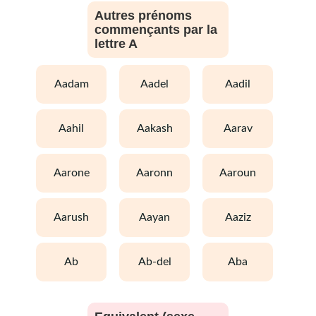
Autres prénoms
commençants par la
lettre A
aadam
aadel
aadil
aahil
aakash
aarav
aarone
aaronn
aaroun
aarush
aayan
aaziz
ab
ab-del
aba