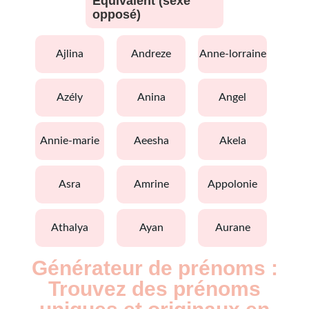
Equivalent (sexe
opposé)
ajlina
andreze
anne-lorraine
azély
anina
angel
annie-marie
aeesha
akela
asra
amrine
appolonie
athalya
ayan
aurane
Générateur de prénoms :
Trouvez des prénoms