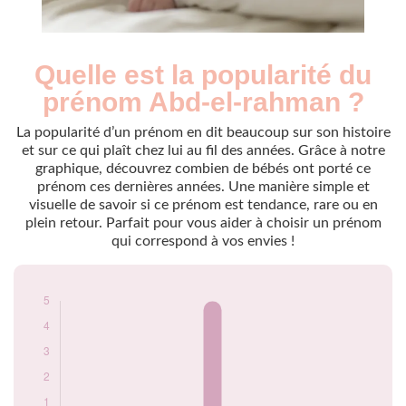
Quelle est la popularité du
Nouveaux-
Année
nés
prénom Abd-el-rahman ?
2016
5
La popularité d’un prénom en dit beaucoup sur son histoire
Popularité du
et sur ce qui plaît chez lui au fil des années. Grâce à notre
prénom Abd-el-
graphique, découvrez combien de bébés ont porté ce
rahman par année
prénom ces dernières années. Une manière simple et
visuelle de savoir si ce prénom est tendance, rare ou en
plein retour. Parfait pour vous aider à choisir un prénom
qui correspond à vos envies !