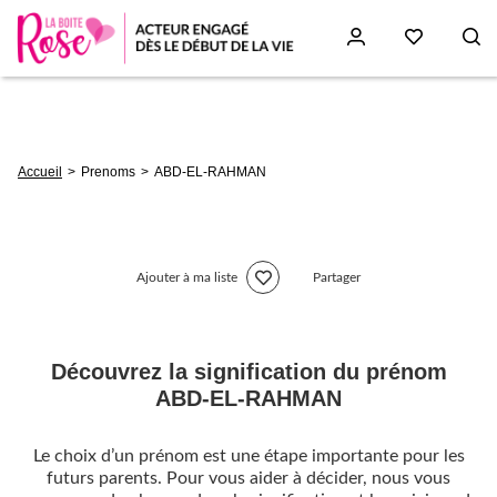
Aller
au
contenu
principal
Fil
Accueil
Prenoms
ABD-EL-RAHMAN
d'Ariane
Ajouter à ma liste
Partager
Découvrez la signification du prénom
ABD-EL-RAHMAN
Le choix d’un prénom est une étape importante pour les
futurs parents. Pour vous aider à décider, nous vous