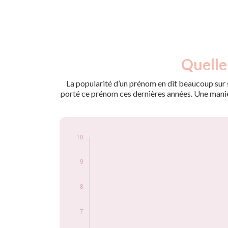
Nouveaux-
Quelle 
Année
nés
2009
5
La popularité d’un prénom en dit beaucoup sur s
2010
5
porté ce prénom ces dernières années. Une manière
2011
5
2012
10
2013
5
2014
5
2015
5
2016
5
2017
5
2018
5
2020
5
Popularité du
prénom Abdel-jalil