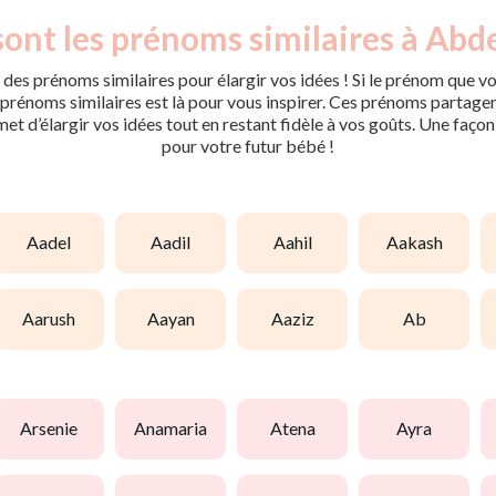
ont les prénoms similaires à Abdel
des prénoms similaires pour élargir vos idées ! Si le prénom que vo
rénoms similaires est là pour vous inspirer. Ces prénoms partagent 
met d’élargir vos idées tout en restant fidèle à vos goûts. Une faço
pour votre futur bébé !
aadel
aadil
aahil
aakash
aarush
aayan
aaziz
ab
arsenie
anamaria
atena
ayra