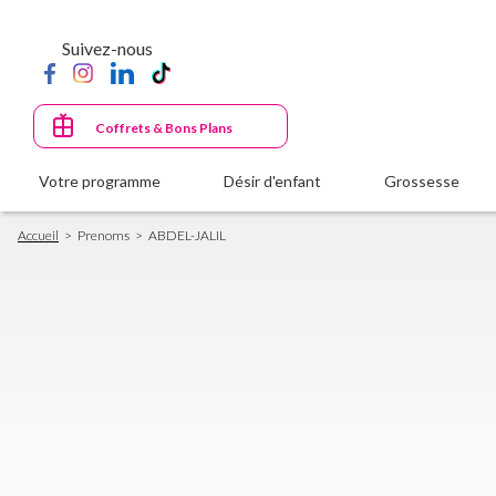
Aller
au
Suivez-nous
contenu
principal
Coffrets & Bons Plans
Votre programme
Désir d'enfant
Grossesse
Fil
Accueil
Prenoms
ABDEL-JALIL
d'Ariane