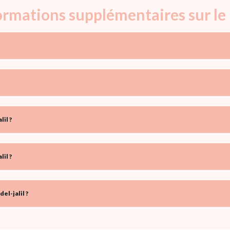
formations supplémentaires sur le 
il ?
il ?
l-jalil ?