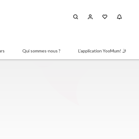
urs
Qui sommes-nous ?
L'application YooMum! 🤳