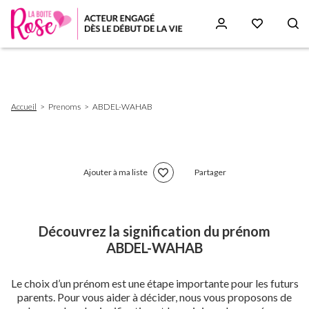
Aller
au
contenu
principal
Fil
Accueil
Prenoms
ABDEL-WAHAB
d'Ariane
Ajouter à ma liste
Partager
Découvrez la signification du prénom
ABDEL-WAHAB
Le choix d’un prénom est une étape importante pour les futurs
parents. Pour vous aider à décider, nous vous proposons de