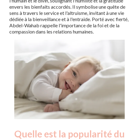
l'humain et le divin, soulignant l'humilité et la gratitude
envers les bienfaits accordés. Il symbolise une quête de
sens à travers le service et l'altruisme, invitant à une vie
dédiée à la bienveillance et à l'entraide. Porté avec fierté,
Abdel-Wahab rappelle l'importance de la foi et de la
compassion dans les relations humaines.
Quelle est la popularité du
Nouveaux-
Année
nés