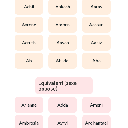
aahil
aakash
aarav
aarone
aaronn
aaroun
aarush
aayan
aaziz
ab
ab-del
aba
Equivalent (sexe
opposé)
arianne
adda
ameni
ambrosia
avryl
arc'hantael