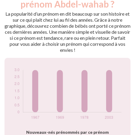
prénom Abdel-wahab ?
1967
3
1969
3
La popularité d’un prénom en dit beaucoup sur son histoire et
1978
3
sur ce qui plaît chez lui au fil des années. Grâce à notre
graphique, découvrez combien de bébés ont porté ce prénom
2003
3
ces dernières années. Une manière simple et visuelle de savoir
Popularité du
si ce prénom est tendance, rare ou en plein retour. Parfait
prénom Abdel-
pour vous aider à choisir un prénom qui correspond à vos
wahab par année
envies !
Nouveaux-nés prénommés par ce prénom