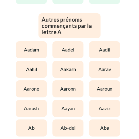
Autres prénoms
commençants par la
lettre A
aadam
aadel
aadil
aahil
aakash
aarav
aarone
aaronn
aaroun
aarush
aayan
aaziz
ab
ab-del
aba