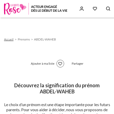
Aller
au
contenu
principal
Fil
Accueil
Prenoms
ABDEL-WAHEB
d'Ariane
Ajouter à ma liste
Partager
Découvrez la signification du prénom
ABDEL-WAHEB
Le choix d’un prénom est une étape importante pour les futurs
parents. Pour vous aider à décider, nous vous proposons de