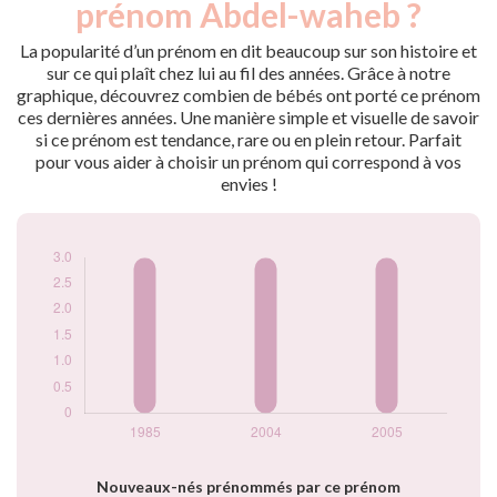
prénom Abdel-waheb ?
1985
3
2004
3
La popularité d’un prénom en dit beaucoup sur son histoire et
2005
3
sur ce qui plaît chez lui au fil des années. Grâce à notre
graphique, découvrez combien de bébés ont porté ce prénom
Popularité du
ces dernières années. Une manière simple et visuelle de savoir
prénom Abdel-
si ce prénom est tendance, rare ou en plein retour. Parfait
waheb par année
pour vous aider à choisir un prénom qui correspond à vos
envies !
Nouveaux-nés prénommés par ce prénom