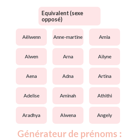
Equivalent (sexe
opposé)
aëlwenn
anne-martine
amla
alwen
arna
ailyne
aena
adna
artina
adelise
aminah
athithi
aradhya
alwena
angely
Générateur de prénoms :