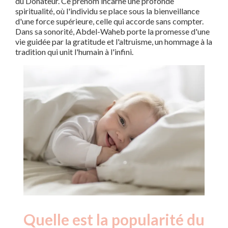
du Donateur. Ce prénom incarne une profonde
spiritualité, où l'individu se place sous la bienveillance
d'une force supérieure, celle qui accorde sans compter.
Dans sa sonorité, Abdel-Waheb porte la promesse d'une
vie guidée par la gratitude et l'altruisme, un hommage à la
tradition qui unit l'humain à l'infini.
Quelle est la popularité du
Nouveaux-
Année
nés