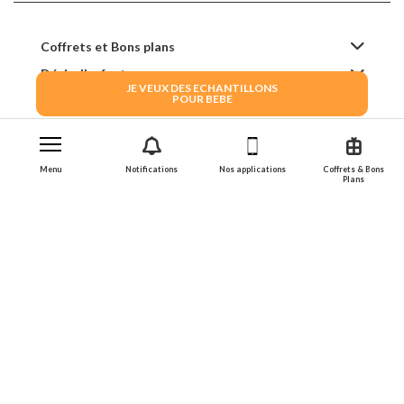
Coffrets et Bons plans
Désir d'enfant
JE VEUX DES ECHANTILLONS
POUR BEBE
Grossesse
Accouchement
Prénoms
Menu
Notifications
Nos applications
Coffrets & Bons
Bébé
Plans
FAQ
Annonceur
Conditions Générales d'Utilisation
Mentions Légales
Privacy Policy
Politique de cookies
Gestion des cookies
Partenaires
Applications mobiles
2026 Family Service - La Boîte Rose