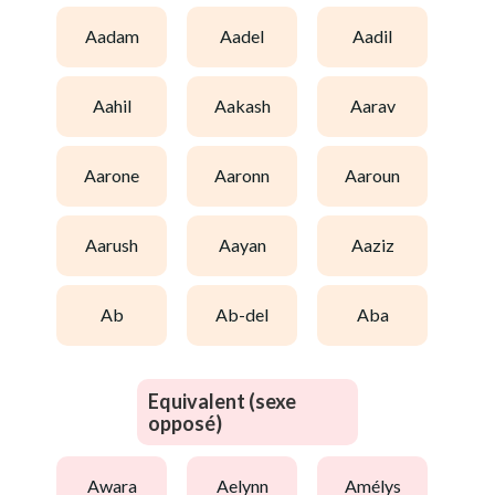
aadam
aadel
aadil
aahil
aakash
aarav
aarone
aaronn
aaroun
aarush
aayan
aaziz
ab
ab-del
aba
Equivalent (sexe
opposé)
awara
aelynn
amélys