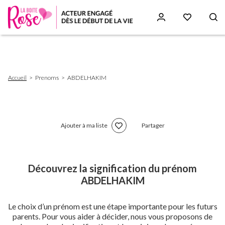
Aller
au
contenu
principal
Fil
Accueil
Prenoms
ABDELHAKIM
d'Ariane
Ajouter à ma liste
Partager
Découvrez la signification du prénom
ABDELHAKIM
Le choix d’un prénom est une étape importante pour les futurs
parents. Pour vous aider à décider, nous vous proposons de