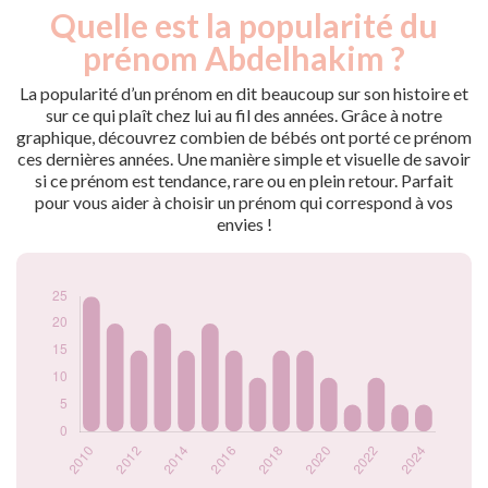
Quelle est la popularité du
Nouveaux-
Année
nés
prénom Abdelhakim ?
2009
20
2010
25
La popularité d’un prénom en dit beaucoup sur son histoire et
2011
20
sur ce qui plaît chez lui au fil des années. Grâce à notre
graphique, découvrez combien de bébés ont porté ce prénom
2012
15
ces dernières années. Une manière simple et visuelle de savoir
2013
20
si ce prénom est tendance, rare ou en plein retour. Parfait
2014
15
pour vous aider à choisir un prénom qui correspond à vos
2015
20
envies !
2016
15
2017
10
2018
15
2019
15
2020
10
2021
5
2022
10
2023
5
2024
5
Popularité du
prénom