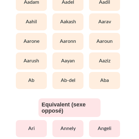
aadam
aadel
aadil
aahil
aakash
aarav
aarone
aaronn
aaroun
aarush
aayan
aaziz
ab
ab-del
aba
Equivalent (sexe
opposé)
ari
annely
angeli