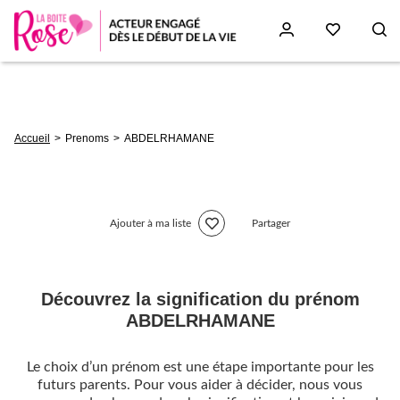
Aller
au
contenu
principal
Fil
Accueil
Prenoms
ABDELRHAMANE
d'Ariane
Ajouter à ma liste
Partager
Découvrez la signification du prénom
ABDELRHAMANE
Le choix d’un prénom est une étape importante pour les
futurs parents. Pour vous aider à décider, nous vous