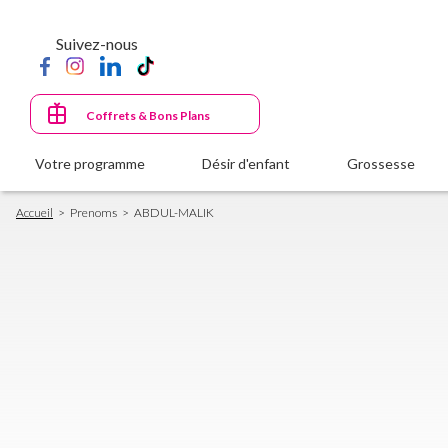
Aller
au
Suivez-nous
contenu
principal
Coffrets & Bons Plans
Votre programme
Désir d'enfant
Grossesse
Fil
Accueil
Prenoms
ABDUL-MALIK
d'Ariane