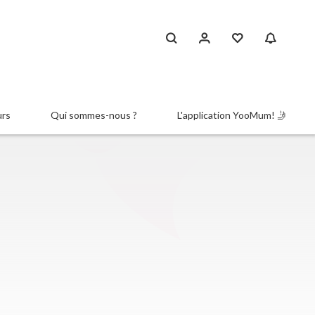
urs
Qui sommes-nous ?
L'application YooMum! 🤳