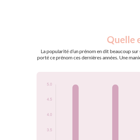
Nouveaux-
Quelle 
Année
nés
2011
5
La popularité d’un prénom en dit beaucoup sur s
2013
5
porté ce prénom ces dernières années. Une manière
2014
5
2015
5
2016
5
2018
5
2021
5
2022
5
Popularité du
prénom Abdul-
malik par année