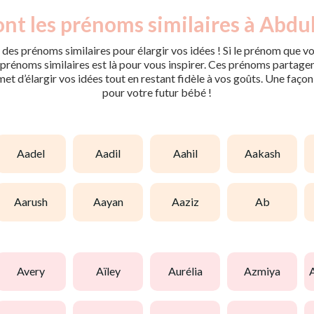
ont les prénoms similaires à Abdul
des prénoms similaires pour élargir vos idées ! Si le prénom que vo
rénoms similaires est là pour vous inspirer. Ces prénoms partagent 
met d’élargir vos idées tout en restant fidèle à vos goûts. Une faço
pour votre futur bébé !
aadel
aadil
aahil
aakash
aarush
aayan
aaziz
ab
avery
aïley
aurélia
azmiya