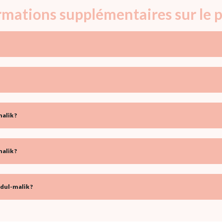
ormations supplémentaires sur le
alik ?
alik ?
dul-malik ?