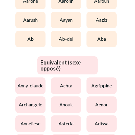
aarone
aaronn
aaroun
aarush
aayan
aaziz
ab
ab-del
aba
Equivalent (sexe
opposé)
anny-claude
achta
agrippine
archangele
anouk
aenor
anneliese
asteria
adissa