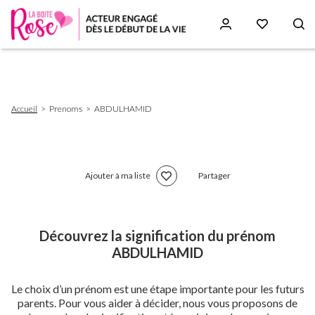
Aller
au
contenu
principal
Fil
Accueil
Prenoms
ABDULHAMID
d'Ariane
Ajouter à ma liste
Partager
Découvrez la signification du prénom
ABDULHAMID
Le choix d’un prénom est une étape importante pour les futurs
parents. Pour vous aider à décider, nous vous proposons de