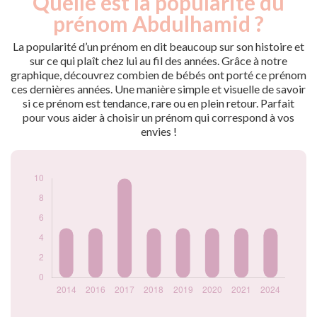
Quelle est la popularité du
Année
nés
prénom Abdulhamid ?
2014
5
2016
5
La popularité d’un prénom en dit beaucoup sur son histoire et
2017
10
sur ce qui plaît chez lui au fil des années. Grâce à notre
graphique, découvrez combien de bébés ont porté ce prénom
2018
5
ces dernières années. Une manière simple et visuelle de savoir
2019
5
si ce prénom est tendance, rare ou en plein retour. Parfait
2020
5
pour vous aider à choisir un prénom qui correspond à vos
2021
5
envies !
2024
5
Popularité du
prénom
Abdulhamid par
année