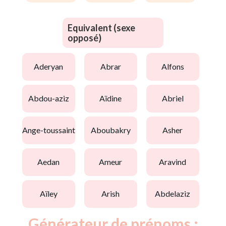
Equivalent (sexe
opposé)
aderyan
abrar
alfons
abdou-aziz
aïdine
abriel
ange-toussaint
aboubakry
asher
aedan
ameur
aravind
aïley
arish
abdelaziz
Générateur de prénoms :