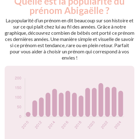
Quelle est la popularité du
Année
nés
prénom Abigaëlle ?
2010
25
2011
85
La popularité d’un prénom en dit beaucoup sur son histoire et
2012
100
sur ce qui plaît chez lui au fil des années. Grâce à notre
graphique, découvrez combien de bébés ont porté ce prénom
2013
125
ces dernières années. Une manière simple et visuelle de savoir
2014
145
si ce prénom est tendance, rare ou en plein retour. Parfait
2015
125
pour vous aider à choisir un prénom qui correspond à vos
2016
135
envies !
2017
125
2018
110
2019
150
2020
150
2021
175
2022
155
2023
155
2024
135
Popularité du
prénom Abigaëlle
par année