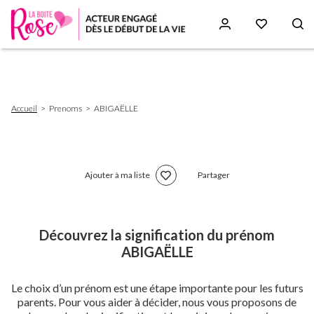
Aller
au
contenu
principal
Fil
Accueil
Prenoms
ABIGAËLLE
d'Ariane
Ajouter à ma liste
Partager
Découvrez la signification du prénom
ABIGAËLLE
Le choix d’un prénom est une étape importante pour les futurs
parents. Pour vous aider à décider, nous vous proposons de