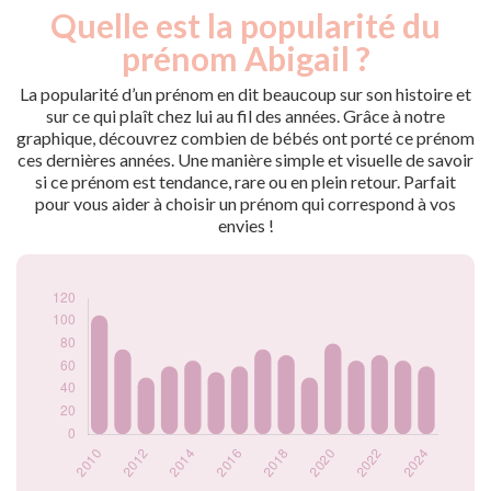
Quelle est la popularité du
Nouveaux-
Année
nés
prénom Abigail ?
2009
100
2010
105
La popularité d’un prénom en dit beaucoup sur son histoire et
2011
75
sur ce qui plaît chez lui au fil des années. Grâce à notre
graphique, découvrez combien de bébés ont porté ce prénom
2012
50
ces dernières années. Une manière simple et visuelle de savoir
2013
60
si ce prénom est tendance, rare ou en plein retour. Parfait
2014
65
pour vous aider à choisir un prénom qui correspond à vos
2015
55
envies !
2016
60
2017
75
2018
70
2019
50
2020
80
2021
65
2022
70
2023
65
2024
60
Popularité du
prénom Abigail par