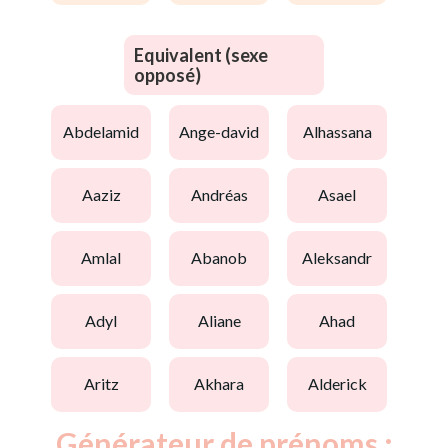
Equivalent (sexe
opposé)
abdelamid
ange-david
alhassana
aaziz
andréas
asael
amlal
abanob
aleksandr
adyl
aliane
ahad
aritz
akhara
alderick
Générateur de prénoms :