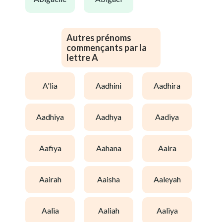
Autres prénoms
commençants par la
lettre A
a'lia
aadhini
aadhira
aadhiya
aadhya
aadiya
aafiya
aahana
aaira
aairah
aaisha
aaleyah
aalia
aaliah
aaliya