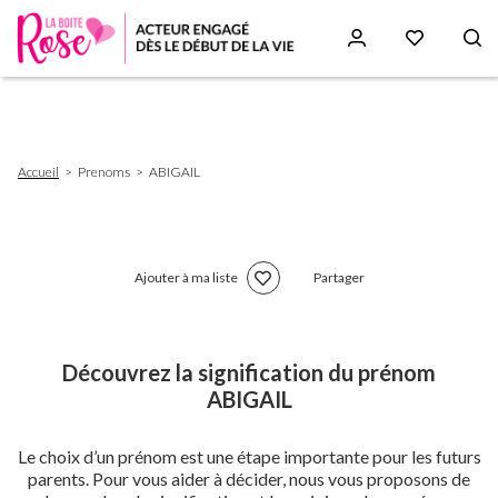
Aller
au
contenu
principal
Fil
Accueil
Prenoms
ABIGAIL
d'Ariane
Ajouter à ma liste
Partager
Découvrez la signification du prénom
ABIGAIL
Le choix d’un prénom est une étape importante pour les futurs
parents. Pour vous aider à décider, nous vous proposons de