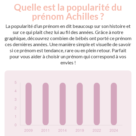
Quelle est la popularité du
Nouveaux-
Année
nés
prénom Achilles ?
2009
5
2011
5
La popularité d’un prénom en dit beaucoup sur son histoire et
2014
5
sur ce qui plaît chez lui au fil des années. Grâce à notre
graphique, découvrez combien de bébés ont porté ce prénom
2019
5
ces dernières années. Une manière simple et visuelle de savoir
2022
5
si ce prénom est tendance, rare ou en plein retour. Parfait
2024
5
pour vous aider à choisir un prénom qui correspond à vos
Popularité du
envies !
prénom Achilles
par année