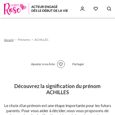
Aller
au
contenu
principal
Fil
Accueil
Prenoms
ACHILLES
d'Ariane
Ajouter à ma liste
Partager
Découvrez la signification du prénom
ACHILLES
Le choix d’un prénom est une étape importante pour les futurs
parents. Pour vous aider à décider, nous vous proposons de