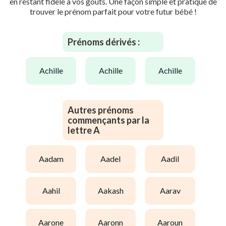
en restant fidèle à vos goûts. Une façon simple et pratique de
trouver le prénom parfait pour votre futur bébé !
Prénoms dérivés :
achille
achille
achille
Autres prénoms
commençants par la
lettre A
aadam
aadel
aadil
aahil
aakash
aarav
aarone
aaronn
aaroun